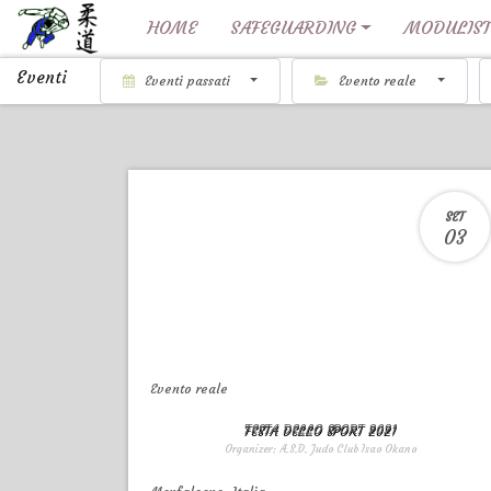
HOME
SAFEGUARDING
MODULIST
Eventi
Eventi passati
Evento reale
SET
03
Evento reale
FESTA DELLO SPORT 2021
Organizer:
A.S.D. Judo Club Isao Okano